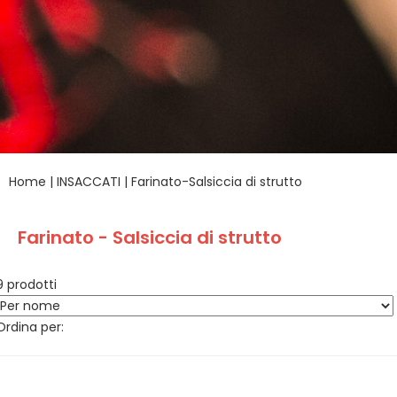
Home
|
INSACCATI
|
Farinato-Salsiccia di strutto
Farinato - Salsiccia di strutto
9 prodotti
Ordina per: