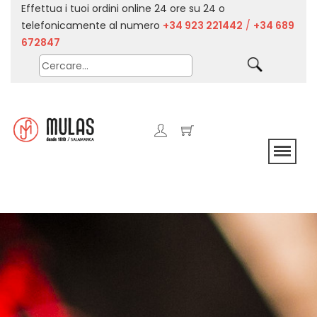
Effettua i tuoi ordini online 24 ore su 24 o
telefonicamente al numero
+34 923 221442
/
+34 689
672847