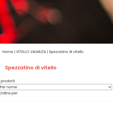
Home
|
VITELLO VALMUZA
|
Spezzatino di vitello
Spezzatino di vitello
1 prodotti
Ordina per: