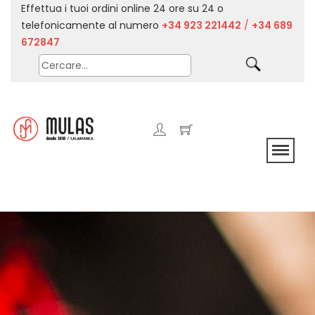
Effettua i tuoi ordini online 24 ore su 24 o
telefonicamente al numero
+34 923 221442
/
+34 689
672847