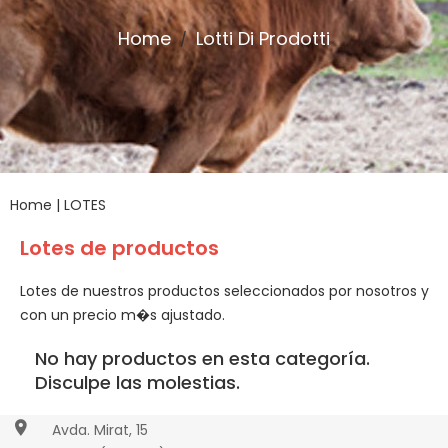
Home
Lotti Di Prodotti
/
Home
|
LOTES
Lotes de productos
Lotes de nuestros productos seleccionados por nosotros y
con un precio m�s ajustado.
Paseo Torres Villarroel, 2
Salamanca (Spagna)
No hay productos en esta categoría.
Disculpe las molestias.
+34 923 221 442
Avda. Mirat, 15