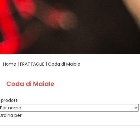
Home
|
FRATTAGLIE
|
Coda di Maiale
Coda di Maiale
1 prodotti
Ordina per: