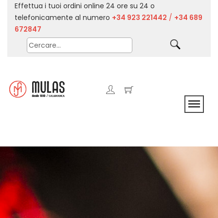
Effettua i tuoi ordini online 24 ore su 24 o
telefonicamente al numero
+34 923 221442
/
+34 689
672847