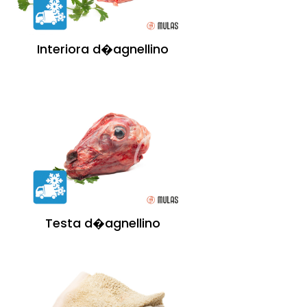
Interiora d�agnellino
Testa d�agnellino