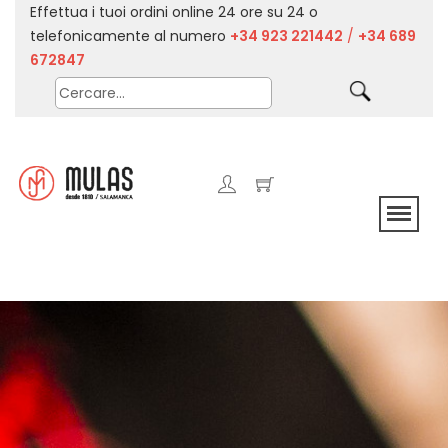
Effettua i tuoi ordini online 24 ore su 24 o
telefonicamente al numero
+34 923 221442
/
+34 689
672847