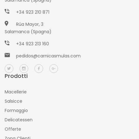
+34 923 210 871
Rúa Mayor, 3
Salamanca (Spagna)
+34 923 213 160
pedidos@carnicasmulas.com
Prodotti
Macellerie
Salsicce
Formaggio
Delicatessen
Offerte
Zona Clienti