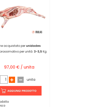
ne acquistato per
unidades
prossimativo per unità:
3-3,5
Kg.
97,00 € / unita
unita
odotto
esco