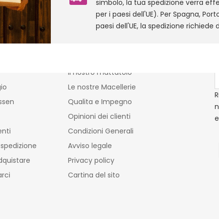
simbolo, la tua spedizione verra ef
per i paesi dell'UE). Per Spagna, Porto
paesi dell'UE, la spedizione richiede d
ti
Carnicas Mulas
N
ie
Le nostre tenute
S
Il nostro mattatoio
io
Le nostre Macellerie
R
ssen
Qualita e Impegno
n
Opinioni dei clienti
e
enti
Condizioni Generali
 spedizione
Avviso legale
quistare
Privacy policy
rci
Cartina del sito