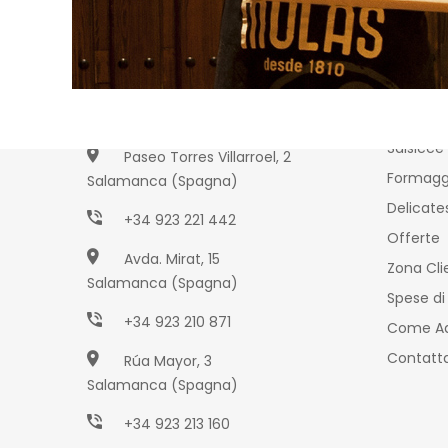
Prodot
Maceller
Salsicce
Paseo Torres Villarroel, 2
Formagg
Salamanca (Spagna)
Delicate
+34 923 221 442
Offerte
Avda. Mirat, 15
Zona Cli
Salamanca (Spagna)
Spese di
+34 923 210 871
Come Ad
Contatta
Rúa Mayor, 3
Salamanca (Spagna)
+34 923 213 160