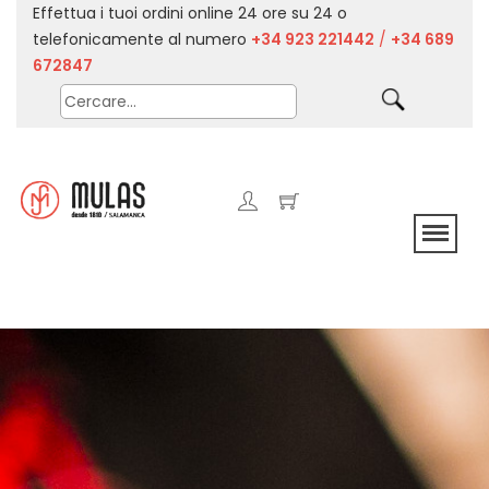
Effettua i tuoi ordini online 24 ore su 24 o
telefonicamente al numero
+34 923 221442
/
+34 689
672847