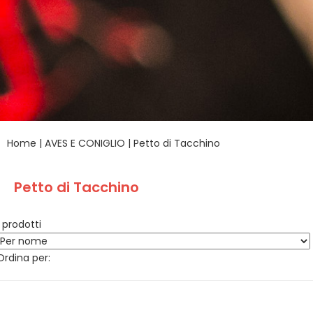
Home
|
AVES E CONIGLIO
|
Petto di Tacchino
Petto di Tacchino
1 prodotti
Ordina per: