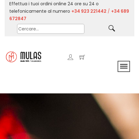
Effettua i tuoi ordini online 24 ore su 24 o
telefonicamente al numero
+34 923 221442
/
+34 689
672847