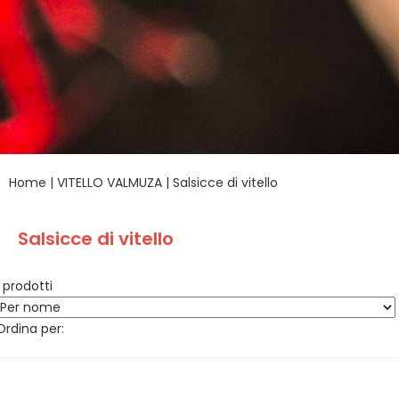
Home
|
VITELLO VALMUZA
|
Salsicce di vitello
Salsicce di vitello
1 prodotti
Ordina per: