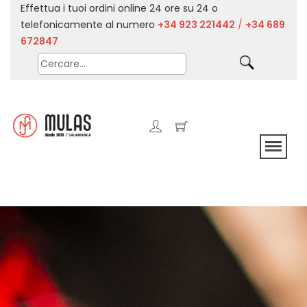
Effettua i tuoi ordini online 24 ore su 24 o
telefonicamente al numero
+34 923 221442
/
+34 689
672847